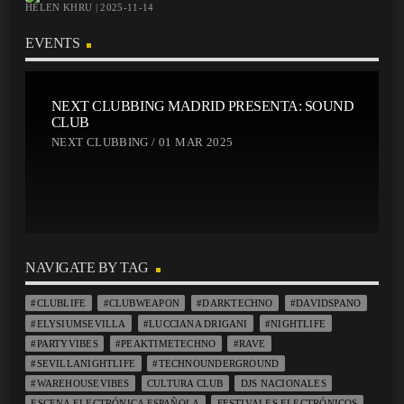
HELEN KHRU | 2025-11-14
EVENTS
NEXT CLUBBING MADRID PRESENTA: SOUND
CLUB
NEXT CLUBBING / 01 MAR 2025
NAVIGATE BY TAG
#CLUBLIFE
#CLUBWEAPON
#DARKTECHNO
#DAVIDSPANO
#ELYSIUMSEVILLA
#LUCCIANA DRIGANI
#NIGHTLIFE
#PARTYVIBES
#PEAKTIMETECHNO
#RAVE
#SEVILLANIGHTLIFE
#TECHNOUNDERGROUND
#WAREHOUSEVIBES
CULTURA CLUB
DJS NACIONALES
ESCENA ELECTRÓNICA ESPAÑOLA
FESTIVALES ELECTRÓNICOS