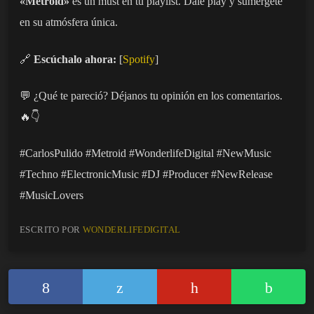
«Metroid»
es un must en tu playlist. Dale play y sumérgete
en su atmósfera única.
🔗
Escúchalo ahora:
[
Spotify
]
💬 ¿Qué te pareció? Déjanos tu opinión en los comentarios.
🔥👇
#CarlosPulido #Metroid #WonderlifeDigital #NewMusic
#Techno #ElectronicMusic #DJ #Producer #NewRelease
#MusicLovers
ESCRITO POR
WONDERLIFEDIGITAL