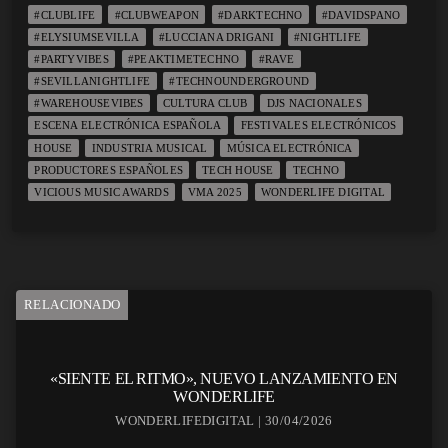
#CLUBLIFE
#CLUBWEAPON
#DARKTECHNO
#DAVIDSPANO
#ELYSIUMSEVILLA
#LUCCIANA DRIGANI
#NIGHTLIFE
#PARTYVIBES
#PEAKTIMETECHNO
#RAVE
#SEVILLANIGHTLIFE
#TECHNOUNDERGROUND
#WAREHOUSEVIBES
CULTURA CLUB
DJS NACIONALES
ESCENA ELECTRÓNICA ESPAÑOLA
FESTIVALES ELECTRÓNICOS
HOUSE
INDUSTRIA MUSICAL
MÚSICA ELECTRÓNICA
PRODUCTORES ESPAÑOLES
TECH HOUSE
TECHNO
VICIOUS MUSIC AWARDS
VMA 2025
WONDERLIFE DIGITAL
RELACIONADO
«SIENTE EL RITMO», NUEVO LANZAMIENTO EN
WONDERLIFE
WONDERLIFEDIGITAL | 30/04/2026